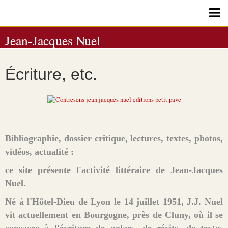
ACCUEIL
Jean-Jacques Nuel
LIVRES
Écriture, etc.
REVUES
LECTURES
DOSSIER CRITIQUE
TEXTES
Bibliographie, dossier critique, lectures, textes, photos,
vidéos, actualité :
PHOTOS / VIDÉOS
ce site présente l'activité littéraire de Jean-Jacques
Contact / Blogs
Nuel.
Né à l'Hôtel-Dieu de Lyon le 14 juillet 1951, J.J. Nuel
vit actuellement en Bourgogne, près de Cluny, où il se
consacre à l'écriture de polars, de récits, de textes